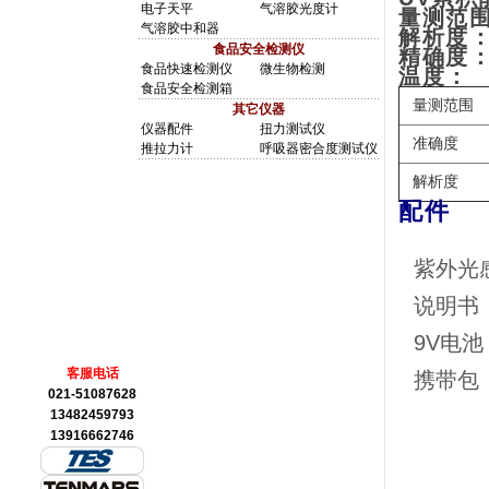
电子天平
气溶胶光度计
量测范围：0
气溶胶中和器
解析度：1
食品安全检测仪
精确度：±
食品快速检测仪
微生物检测
温度：
食品安全检测箱
量测范围
其它仪器
仪器配件
扭力测试仪
准确度
推拉力计
呼吸器密合度测试仪
解析度
配件
紫外光
说明书
9V
电池
客服电话
携带包
021-51087628
13482459793
13916662746