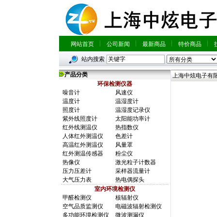
网站首页
公司新闻
最新商品
特价商品
站内搜索
产品分类
上海中炫电子有
环保检测仪器
噪音计
风速仪
温度计
温湿度计
照度计
温湿度记录仪
紫外线照度计
太阳能功率计
红外线测温仪
热指数仪
人体红外测温仪
色差计
高温红外测温仪
风量罩
红外测温传感器
粉尘仪
热像仪
激光粒子计数器
压力压差计
采样器流量计
大气压力表
热电偶探头
室内环境检测仪
甲醛检测仪
核辐射仪
空气品质监测仪
电磁波辐射检测仪
多功能环境检测仪
微波测漏仪