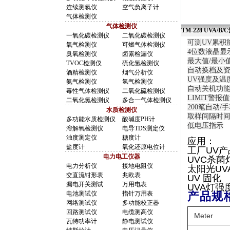
连续测氡仪
空气负离子计
气体检测仪
气体检测仪
TM-228 UVA
一氧化碳检测仪
二氧化碳检测仪
可测UV累积能量0
氧气检测仪
可燃气体检测仪
4位数液晶显示
臭氧检测仪
卤素检漏仪
最大值/最小
TVOC检测仪
硫化氢检测仪
自动换档及资
酒精检测仪
烟气分析仪
UV强度及温
氨气检测仪
氢气检测仪
自动关机功能
毒性气体检测仪
二氧化硫检测仪
LIMIT警报
二氧化氮检测仪
多合一气体检测仪
200笔自动/
水质检测仪
取样间隔时间:
多功能水质检测仪
酸碱度PH计
低电压指示
溶解氧检测仪
电导TDS测定仪
浊度测定仪
糖度计
应用：
盐度计
氧化还原电位计
工厂UV
电力电工仪器
UVC杀菌
电力分析仪
接地电阻仪
太阳光UV
交直流钳形表
兆欧表
UV 固化
漏电开关测试
万用电表
UVA灯强
电池测试仪
指针万用表
产品规
网络测试仪
多功能校正器
回路测试仪
电缆测高仪
Meter
瓦特功率计
静电测试仪