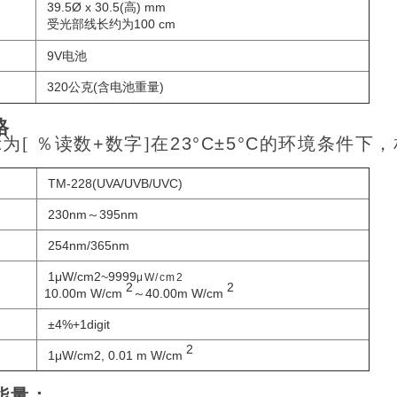
39.5Ø x 30.5(
) mm
高
100 cm
受光部线长约为
9V电池
320公克(
)
含电池重量
格
为[
％
读数
+
数字]在
23°C±5°C
的环境条件下，
TM-228(UVA/UVB/UVC)
230nm～395nm
254nm/365nm
1μW/cm2~9999
μW/cm2
2
2
10.00
m W/cm
～40.00m W/cm
±4%+1digit
2
1μW/cm2, 0.01 m W/cm
能量：