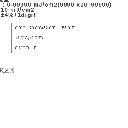
-99990 mJ/cm2(9999 x10=99990)
0 mJ/cm2
4%+1digit
0.0°C～70.0°C(32.0°F～158.0°F)
±1.0°C(±2.0°F)
0.1°C/0.1°F
感应器