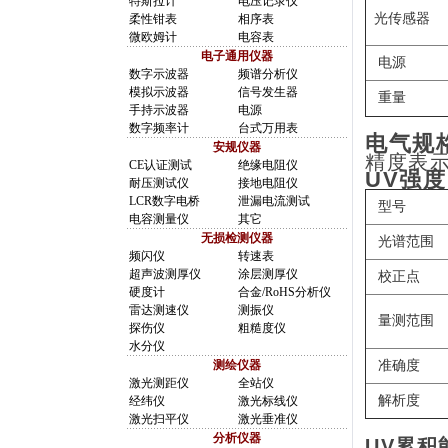
特斯拉计
电压记录仪
光传感器
柔性钳表
相序表
微欧姆计
电容表
电子通用仪器
电源
数字示波器
频谱分析仪
模拟示波器
信号发生器
重量
手持示波器
电源
数字频率计
台式万用表
电气规
安规仪器
精度表示
CE认证测试
绝缘电阻仪
UV
强度
耐压测试仪
接地电阻仪
LCR数字电桥
泄漏电流测试
型号
电容测量仪
其它
无损检测仪器
光谱范围
频闪仪
转速表
超声波测厚仪
涂层测厚仪
校正点
硬度计
合金/RoHS分析仪
雷达测速仪
测振仪
量测范围
探伤仪
粗糙度仪
水分仪
测绘仪器
准确度
激光测距仪
全站仪
解析度
经纬仪
激光标线仪
激光扫平仪
激光垂准仪
分析仪器
UV累积