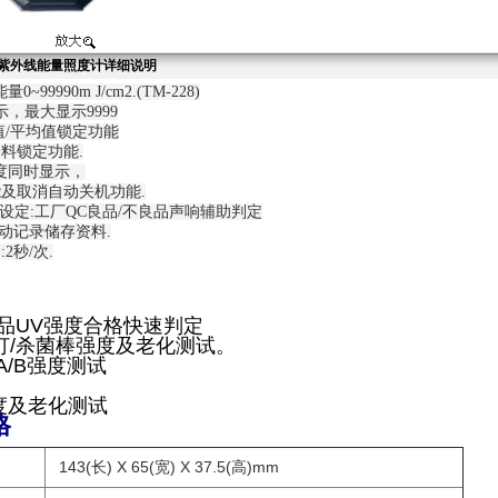
/B/C紫外线能量照度计详细说明
~99990m J/cm2.(TM-228)
，最大显示9999
值/平均值锁定功能
料锁定功能.
度同时显示，
及取消自动关机功能.
值设定:工厂QC良品/不良品声响辅助判定
手动记录储存资料.
2秒/次.
产品UV强度合格快速判定
灯/杀菌棒强度及老化测试。
A/B强度测试
度及老化测试
格
143(
) X 65(
) X 37.5(
)mm
长
宽
高