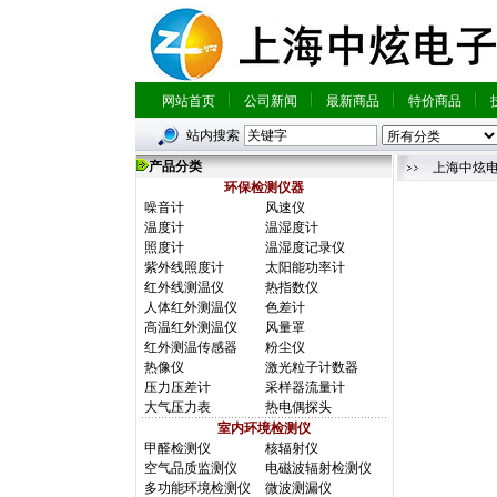
网站首页
公司新闻
最新商品
特价商品
站内搜索
产品分类
上海中炫
环保检测仪器
噪音计
风速仪
温度计
温湿度计
照度计
温湿度记录仪
紫外线照度计
太阳能功率计
红外线测温仪
热指数仪
人体红外测温仪
色差计
高温红外测温仪
风量罩
红外测温传感器
粉尘仪
热像仪
激光粒子计数器
压力压差计
采样器流量计
大气压力表
热电偶探头
室内环境检测仪
甲醛检测仪
核辐射仪
空气品质监测仪
电磁波辐射检测仪
多功能环境检测仪
微波测漏仪