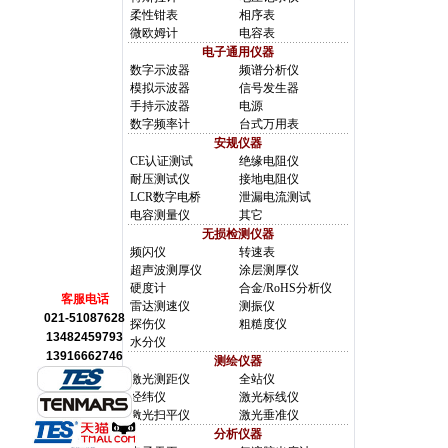
柔性钳表
相序表
微欧姆计
电容表
电子通用仪器
数字示波器
频谱分析仪
模拟示波器
信号发生器
手持示波器
电源
数字频率计
台式万用表
安规仪器
CE认证测试
绝缘电阻仪
耐压测试仪
接地电阻仪
LCR数字电桥
泄漏电流测试
电容测量仪
其它
无损检测仪器
频闪仪
转速表
超声波测厚仪
涂层测厚仪
硬度计
合金/RoHS分析仪
客服电话
雷达测速仪
测振仪
021-51087628
探伤仪
粗糙度仪
13482459793
水分仪
13916662746
测绘仪器
激光测距仪
全站仪
经纬仪
激光标线仪
激光扫平仪
激光垂准仪
分析仪器