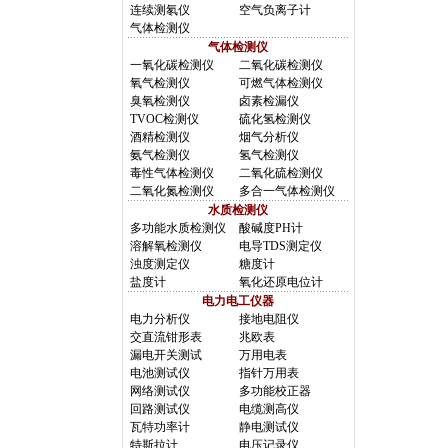
连续测氡仪
空气负离子计
气体检测仪
气体检测仪
一氧化碳检测仪
二氧化碳检测仪
氧气检测仪
可燃气体检测仪
臭氧检测仪
卤素检漏仪
TVOC检测仪
硫化氢检测仪
酒精检测仪
烟气分析仪
氨气检测仪
氢气检测仪
毒性气体检测仪
二氧化硫检测仪
二氧化氮检测仪
多合一气体检测仪
水质检测仪
多功能水质检测仪
酸碱度PH计
溶解氧检测仪
电导TDS测定仪
浊度测定仪
糖度计
盐度计
氧化还原电位计
电力电工仪器
电力分析仪
接地电阻仪
交直流钳形表
兆欧表
漏电开关测试
万用电表
电池测试仪
指针万用表
网络测试仪
多功能校正器
回路测试仪
电缆测高仪
瓦特功率计
静电测试仪
特斯拉计
电压记录仪