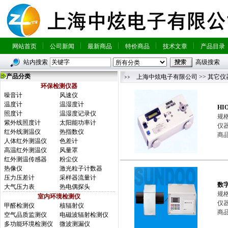
网站首页
公司新闻
最新商品
特价商品
技术文章
产品目录
站内搜索
高级搜索
产品分类
上海中炫电子有限公司
>>
其它仪
环保检测仪器
噪音计
风速仪
温度计
温湿度计
HI
照度计
温湿度记录仪
规格
紫外线照度计
太阳能功率计
仪器
红外线测温仪
热指数仪
商品
人体红外测温仪
色差计
高温红外测温仪
风量罩
红外测温传感器
粉尘仪
热像仪
激光粒子计数器
压力压差计
采样器流量计
数
大气压力表
热电偶探头
规格
室内环境检测仪
仪
甲醛检测仪
核辐射仪
商品简
空气品质监测仪
电磁波辐射检测仪
多功能环境检测仪
微波测漏仪