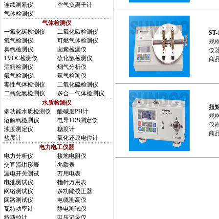
连续测氡仪
空气负离子计
气体检测仪
气体检测仪
一氧化碳检测仪
二氧化碳检测仪
ST
氧气检测仪
可燃气体检测仪
规格
臭氧检测仪
卤素检漏仪
仪
TVOC检测仪
硫化氢检测仪
商品
酒精检测仪
烟气分析仪
氨气检测仪
氢气检测仪
毒性气体检测仪
二氧化硫检测仪
二氧化氮检测仪
多合一气体检测仪
水质检测仪
扭
多功能水质检测仪
酸碱度PH计
规格
溶解氧检测仪
电导TDS测定仪
仪
浊度测定仪
糖度计
商品简
盐度计
氧化还原电位计
电力电工仪器
电力分析仪
接地电阻仪
交直流钳形表
兆欧表
漏电开关测试
万用电表
电池测试仪
指针万用表
网络测试仪
多功能校正器
回路测试仪
电缆测高仪
瓦特功率计
静电测试仪
特斯拉计
电压记录仪