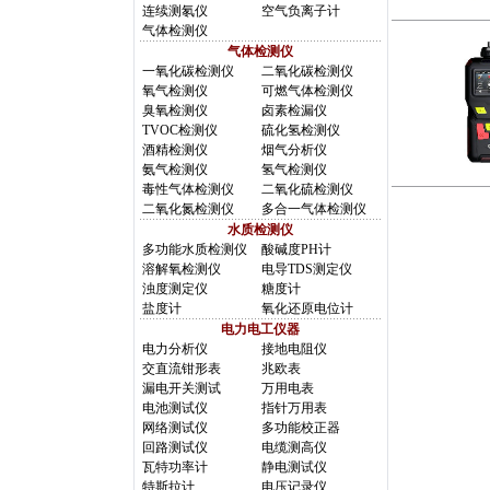
连续测氡仪
空气负离子计
气体检测仪
气体检测仪
一氧化碳检测仪
二氧化碳检测仪
氧气检测仪
可燃气体检测仪
臭氧检测仪
卤素检漏仪
TVOC检测仪
硫化氢检测仪
酒精检测仪
烟气分析仪
氨气检测仪
氢气检测仪
毒性气体检测仪
二氧化硫检测仪
二氧化氮检测仪
多合一气体检测仪
水质检测仪
多功能水质检测仪
酸碱度PH计
溶解氧检测仪
电导TDS测定仪
浊度测定仪
糖度计
盐度计
氧化还原电位计
电力电工仪器
电力分析仪
接地电阻仪
交直流钳形表
兆欧表
漏电开关测试
万用电表
电池测试仪
指针万用表
网络测试仪
多功能校正器
回路测试仪
电缆测高仪
瓦特功率计
静电测试仪
特斯拉计
电压记录仪