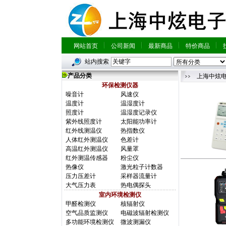
网站首页
公司新闻
最新商品
特价商品
站内搜索
产品分类
上海中炫
环保检测仪器
噪音计
风速仪
温度计
温湿度计
照度计
温湿度记录仪
紫外线照度计
太阳能功率计
红外线测温仪
热指数仪
人体红外测温仪
色差计
高温红外测温仪
风量罩
红外测温传感器
粉尘仪
热像仪
激光粒子计数器
压力压差计
采样器流量计
大气压力表
热电偶探头
室内环境检测仪
甲醛检测仪
核辐射仪
空气品质监测仪
电磁波辐射检测仪
多功能环境检测仪
微波测漏仪