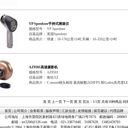
YP Speedster手持式测速仪
规格型号： YP Speedster
仪器品牌： 美国Speedster
商品简介： 球速：16-176公里/小时,车辆：16-320公里/小时
AZ9501高速摄影机
规格型号： AZ9501
仪器品牌： 衡欣AZ
商品简介： C-mount镜头相容 最高帧数2420FPS 附Godox高亮度
首 页 上一页 下一页 尾 页 页次：1/1页 共有10种商品 转
首页
|
公司简介
|
业务联系
|
版权声明
|
汇款信息
|
友情链接
|
留言建议
|
代理品牌
公司地址：上海市普陀区新村路423弄绿地商务广场23号707A 邮政编码：200065
邮箱：
tes5200@126.com
电话：021-33871640、51087628、13482459793
pyright © 2004 上海中炫电子有限公司 页面执行时间：47.852 毫秒
沪ICP备1201864