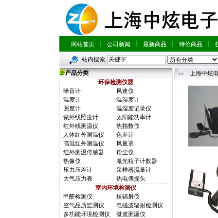
网站首页
公司新闻
最新商品
特价商品
站内搜索
产品分类
上海中炫
环保检测仪器
噪音计
风速仪
温度计
温湿度计
照度计
温湿度记录仪
紫外线照度计
太阳能功率计
红外线测温仪
热指数仪
人体红外测温仪
色差计
高温红外测温仪
风量罩
红外测温传感器
粉尘仪
热像仪
激光粒子计数器
压力压差计
采样器流量计
大气压力表
热电偶探头
室内环境检测仪
甲醛检测仪
核辐射仪
空气品质监测仪
电磁波辐射检测仪
多功能环境检测仪
微波测漏仪