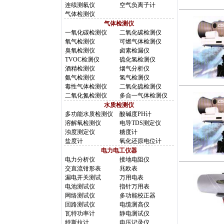
连续测氡仪
空气负离子计
气体检测仪
气体检测仪
一氧化碳检测仪
二氧化碳检测仪
氧气检测仪
可燃气体检测仪
臭氧检测仪
卤素检漏仪
TVOC检测仪
硫化氢检测仪
酒精检测仪
烟气分析仪
氨气检测仪
氢气检测仪
毒性气体检测仪
二氧化硫检测仪
二氧化氮检测仪
多合一气体检测仪
水质检测仪
多功能水质检测仪
酸碱度PH计
溶解氧检测仪
电导TDS测定仪
浊度测定仪
糖度计
盐度计
氧化还原电位计
电力电工仪器
电力分析仪
接地电阻仪
交直流钳形表
兆欧表
漏电开关测试
万用电表
电池测试仪
指针万用表
网络测试仪
多功能校正器
回路测试仪
电缆测高仪
瓦特功率计
静电测试仪
特斯拉计
电压记录仪