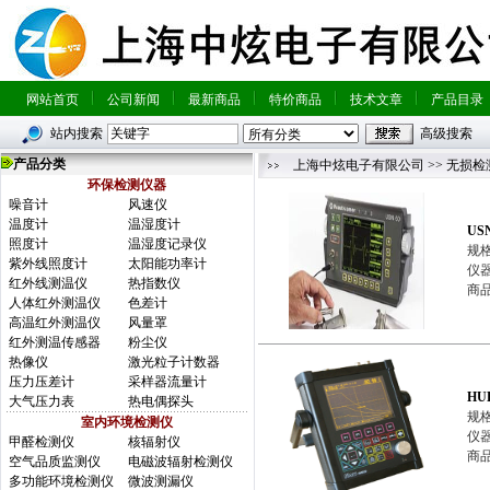
网站首页
公司新闻
最新商品
特价商品
技术文章
产品目录
站内搜索
高级搜索
产品分类
上海中炫电子有限公司
>>
无损检
环保检测仪器
噪音计
风速仪
温度计
温湿度计
US
照度计
温湿度记录仪
规格
紫外线照度计
太阳能功率计
仪器
红外线测温仪
热指数仪
商品
人体红外测温仪
色差计
高温红外测温仪
风量罩
红外测温传感器
粉尘仪
热像仪
激光粒子计数器
压力压差计
采样器流量计
HU
大气压力表
热电偶探头
规格
室内环境检测仪
仪器
甲醛检测仪
核辐射仪
商
空气品质监测仪
电磁波辐射检测仪
多功能环境检测仪
微波测漏仪