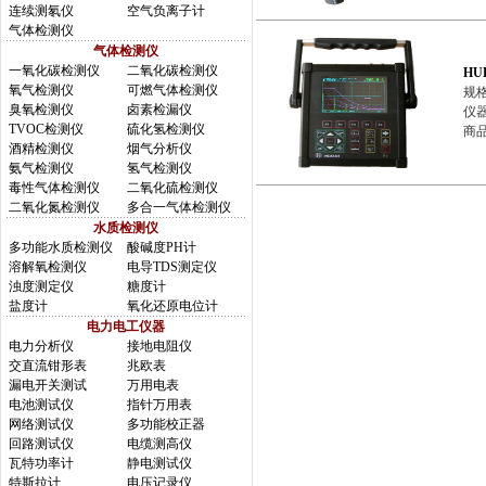
连续测氡仪
空气负离子计
气体检测仪
气体检测仪
一氧化碳检测仪
二氧化碳检测仪
HU
氧气检测仪
可燃气体检测仪
规格
臭氧检测仪
卤素检漏仪
仪器
TVOC检测仪
硫化氢检测仪
商
酒精检测仪
烟气分析仪
氨气检测仪
氢气检测仪
毒性气体检测仪
二氧化硫检测仪
二氧化氮检测仪
多合一气体检测仪
水质检测仪
多功能水质检测仪
酸碱度PH计
溶解氧检测仪
电导TDS测定仪
浊度测定仪
糖度计
盐度计
氧化还原电位计
电力电工仪器
电力分析仪
接地电阻仪
交直流钳形表
兆欧表
漏电开关测试
万用电表
电池测试仪
指针万用表
网络测试仪
多功能校正器
回路测试仪
电缆测高仪
瓦特功率计
静电测试仪
特斯拉计
电压记录仪