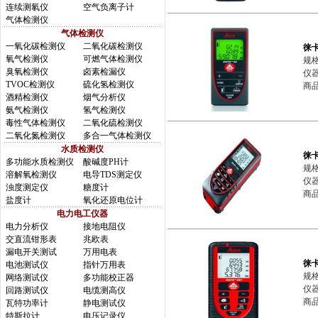
连续测氡仪
空气负离子计
气体检测仪
气体检测仪
一氧化碳检测仪
二氧化碳检测仪
徕
氧气检测仪
可燃气体检测仪
规格
臭氧检测仪
卤素检漏仪
仪器
TVOC检测仪
硫化氢检测仪
商品
酒精检测仪
烟气分析仪
氨气检测仪
氢气检测仪
毒性气体检测仪
二氧化硫检测仪
二氧化氮检测仪
多合一气体检测仪
水质检测仪
徕卡
多功能水质检测仪
酸碱度PH计
规格
溶解氧检测仪
电导TDS测定仪
仪器
浊度测定仪
糖度计
商品
盐度计
氧化还原电位计
电力电工仪器
电力分析仪
接地电阻仪
交直流钳形表
兆欧表
漏电开关测试
万用电表
徕
电池测试仪
指针万用表
规格
网络测试仪
多功能校正器
仪器
回路测试仪
电缆测高仪
商品
瓦特功率计
静电测试仪
特斯拉计
电压记录仪