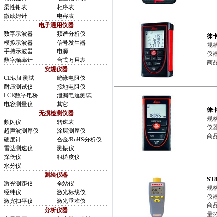
柔性钳表
相序表
微欧姆计
电容表
电子通用仪器
数字示波器
频谱分析仪
徕卡
模拟示波器
信号发生器
规格
手持示波器
电源
仪器
数字频率计
台式万用表
商品简
安规仪器
CE认证测试
绝缘电阻仪
耐压测试仪
接地电阻仪
LCR数字电桥
泄漏电流测试
电容测量仪
其它
徕卡
无损检测仪器
规格
频闪仪
转速表
仪器
超声波测厚仪
涂层测厚仪
商品简
硬度计
合金/RoHS分析仪
雷达测速仪
测振仪
探伤仪
粗糙度仪
水分仪
测绘仪器
ST
激光测距仪
全站仪
规格
经纬仪
激光标线仪
仪器
激光扫平仪
激光垂准仪
商品
分析仪器
量