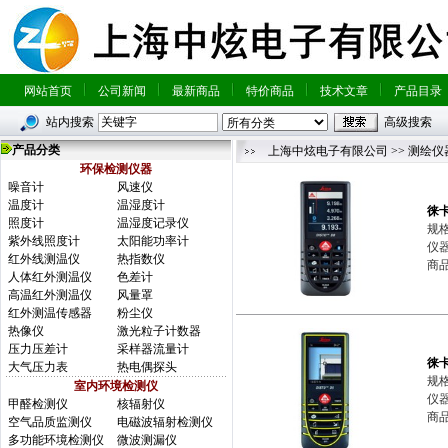
网站首页
公司新闻
最新商品
特价商品
技术文章
产品目录
站内搜索
高级搜索
产品分类
上海中炫电子有限公司
>>
测绘仪
环保检测仪器
噪音计
风速仪
温度计
温湿度计
徕
照度计
温湿度记录仪
规格
紫外线照度计
太阳能功率计
仪器
红外线测温仪
热指数仪
商品简
人体红外测温仪
色差计
高温红外测温仪
风量罩
红外测温传感器
粉尘仪
热像仪
激光粒子计数器
压力压差计
采样器流量计
徕
大气压力表
热电偶探头
规格
室内环境检测仪
仪器
甲醛检测仪
核辐射仪
商品简
空气品质监测仪
电磁波辐射检测仪
多功能环境检测仪
微波测漏仪