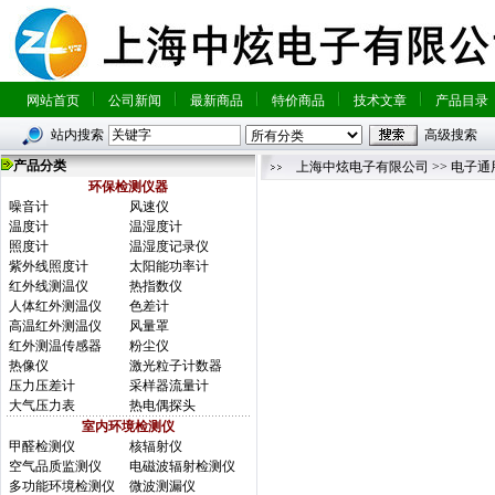
网站首页
公司新闻
最新商品
特价商品
技术文章
产品目录
站内搜索
高级搜索
产品分类
上海中炫电子有限公司
>>
电子通
环保检测仪器
噪音计
风速仪
温度计
温湿度计
照度计
温湿度记录仪
紫外线照度计
太阳能功率计
红外线测温仪
热指数仪
人体红外测温仪
色差计
高温红外测温仪
风量罩
红外测温传感器
粉尘仪
热像仪
激光粒子计数器
压力压差计
采样器流量计
大气压力表
热电偶探头
室内环境检测仪
甲醛检测仪
核辐射仪
空气品质监测仪
电磁波辐射检测仪
多功能环境检测仪
微波测漏仪