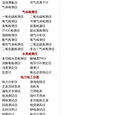
连续测氡仪
空气负离子计
气体检测仪
气体检测仪
一氧化碳检测仪
二氧化碳检测仪
氧气检测仪
可燃气体检测仪
臭氧检测仪
卤素检漏仪
TVOC检测仪
硫化氢检测仪
酒精检测仪
烟气分析仪
氨气检测仪
氢气检测仪
毒性气体检测仪
二氧化硫检测仪
二氧化氮检测仪
多合一气体检测仪
水质检测仪
多功能水质检测仪
酸碱度PH计
溶解氧检测仪
电导TDS测定仪
浊度测定仪
糖度计
盐度计
氧化还原电位计
电力电工仪器
电力分析仪
接地电阻仪
交直流钳形表
兆欧表
漏电开关测试
万用电表
电池测试仪
指针万用表
网络测试仪
多功能校正器
回路测试仪
电缆测高仪
瓦特功率计
静电测试仪
特斯拉计
电压记录仪