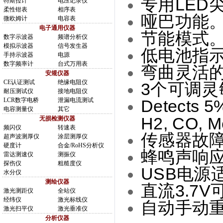
专用LED
特斯拉计
电压记录仪
柔性钳表
相序表
哑巴功能
微欧姆计
电容表
电子通用仪器
节能模式
数字示波器
频谱分析仪
模拟示波器
信号发生器
低电池指
手持示波器
电源
数字频率计
台式万用表
弯曲灵活
安规仪器
CE认证测试
绝缘电阻仪
3个可调灵
耐压测试仪
接地电阻仪
LCR数字电桥
泄漏电流测试
Detects 5
电容测量仪
其它
H2, CO, Me
无损检测仪器
频闪仪
转速表
传感器故
超声波测厚仪
涂层测厚仪
硬度计
合金/RoHS分析仪
蜂鸣声响
雷达测速仪
测振仪
探伤仪
粗糙度仪
USB电源
水分仪
测绘仪器
直流3.7
激光测距仪
全站仪
经纬仪
激光标线仪
自动手动
激光扫平仪
激光垂准仪
分析仪器