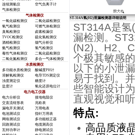
连续测氡仪
空气负离子计
气体检测仪
气体检测仪
ST-314A氢(H2)泄漏检测器详细说明
一氧化碳检测仪
二氧化碳检测仪
ST314A是
氧气检测仪
可燃气体检测仪
臭氧检测仪
卤素检漏仪
漏检测。ST3
TVOC检测仪
硫化氢检测仪
酒精检测仪
烟气分析仪
(N2)、H2
氨气检测仪
氢气检测仪
毒性气体检测仪
二氧化硫检测仪
个极其敏感的
二氧化氮检测仪
多合一气体检测仪
水质检测仪
以下的小泄漏
多功能水质检测仪
酸碱度PH计
易于找到。并
溶解氧检测仪
电导TDS测定仪
浊度测定仪
糖度计
些智能设计为
盐度计
氧化还原电位计
电力电工仪器
直观视觉和
电力分析仪
接地电阻仪
交直流钳形表
兆欧表
漏电开关测试
万用电表
特点:
电池测试仪
指针万用表
网络测试仪
多功能校正器
高品质液
回路测试仪
电缆测高仪
瓦特功率计
静电测试仪