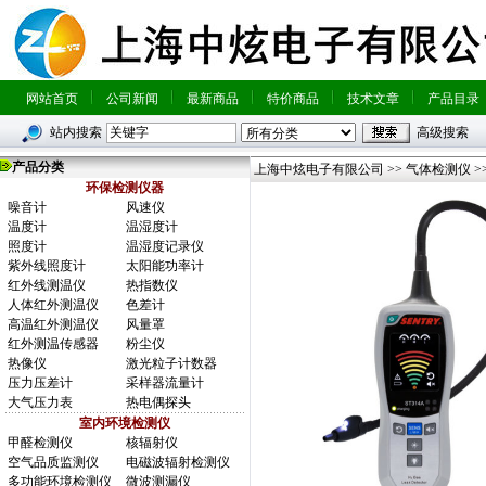
网站首页
公司新闻
最新商品
特价商品
技术文章
产品目录
站内搜索
高级搜索
产品分类
上海中炫电子有限公司
>>
气体检测仪
>
环保检测仪器
噪音计
风速仪
温度计
温湿度计
照度计
温湿度记录仪
紫外线照度计
太阳能功率计
红外线测温仪
热指数仪
人体红外测温仪
色差计
高温红外测温仪
风量罩
红外测温传感器
粉尘仪
热像仪
激光粒子计数器
压力压差计
采样器流量计
大气压力表
热电偶探头
室内环境检测仪
甲醛检测仪
核辐射仪
空气品质监测仪
电磁波辐射检测仪
多功能环境检测仪
微波测漏仪