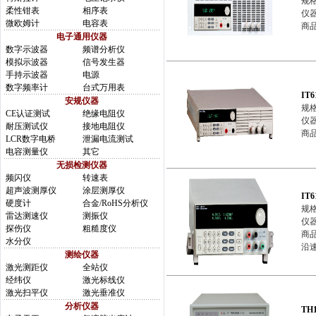
规格
柔性钳表
相序表
仪
微欧姆计
电容表
商
电子通用仪器
数字示波器
频谱分析仪
模拟示波器
信号发生器
手持示波器
电源
数字频率计
台式万用表
IT
安规仪器
规格
CE认证测试
绝缘电阻仪
仪
耐压测试仪
接地电阻仪
商
LCR数字电桥
泄漏电流测试
电容测量仪
其它
无损检测仪器
频闪仪
转速表
超声波测厚仪
涂层测厚仪
IT
硬度计
合金/RoHS分析仪
规格
雷达测速仪
测振仪
仪
探伤仪
粗糙度仪
商品
水分仪
沿速
测绘仪器
激光测距仪
全站仪
经纬仪
激光标线仪
激光扫平仪
激光垂准仪
分析仪器
TH